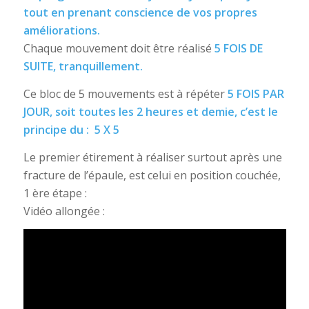
tout en prenant conscience de vos propres
améliorations.
Chaque mouvement doit être réalisé
5 FOIS DE
SUITE, tranquillement.
Ce bloc de 5 mouvements est à répéter
5 FOIS PAR
JOUR, soit toutes les 2 heures et demie, c’est le
principe du : 5 X 5
Le premier étirement à réaliser surtout après une
fracture de l’épaule, est celui en position couchée,
1 ère étape :
Vidéo allongée :